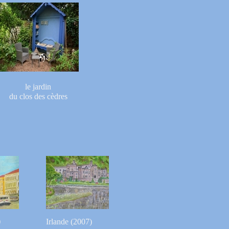
le jardin
du clos des cèdres
)
Irlande (2007)