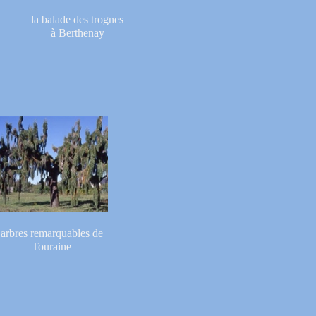
la balade des trognes
à Berthenay
arbres remarquables de
Touraine