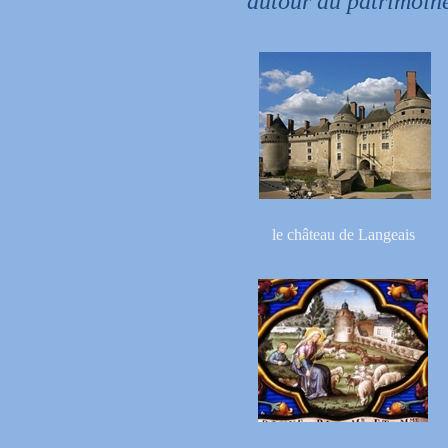
autour du patrimoin
le château de Langeais