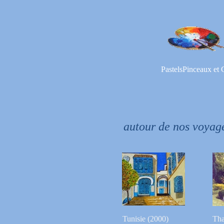
PastelsPinceaux et 
autour de nos voyag
Tunisie (2000)
Tha