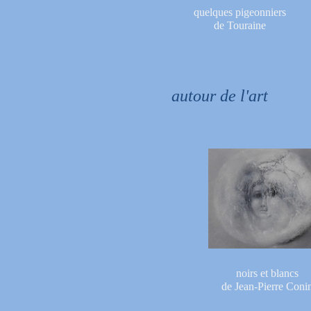
quelques pigeonniers
de Touraine
autour de l'art
noirs et blancs
de Jean-Pierre Coni