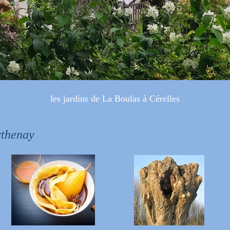
les jardins de La Boulas à Cérelles
rthenay