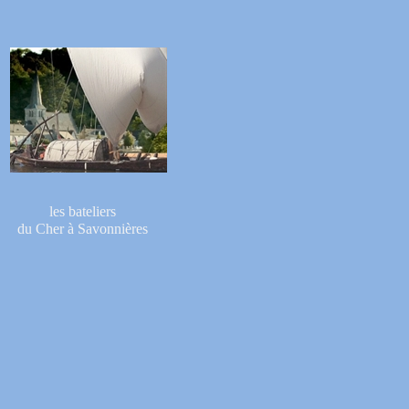
les bateliers
du Cher à Savonnières