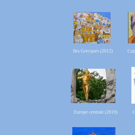
Iles Grecques (2012)
Cub
Europe centrale (2019)
C