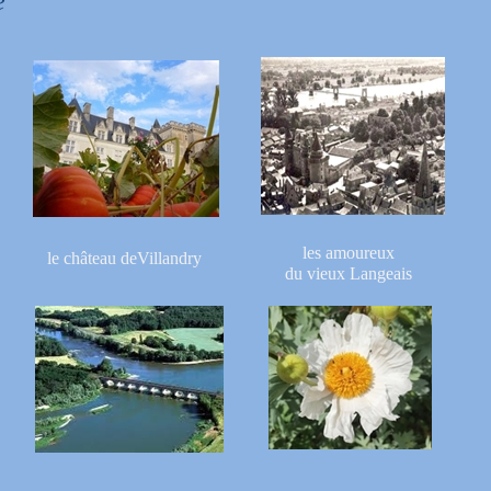
e
les amoureux
le château deVillandry
du vieux Langeais